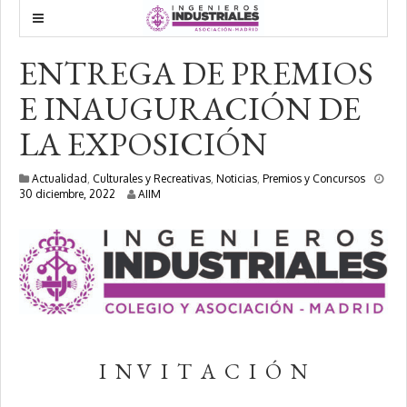
ENTREGA DE PREMIOS
E INAUGURACIÓN DE
LA EXPOSICIÓN
Actualidad
,
Culturales y Recreativas
,
Noticias
,
Premios y Concursos
3
30 diciembre, 2022
AIIM
e
n
e
r
o
,
2
0
2
3
I N V I T A C I Ó N