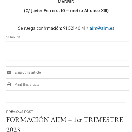
MADRID
(C/ Javier Ferrero, 10 – metro Alfonso XIII)
Se ruega confirmación: 91 521 40 41 /
aiim@aiim.es
SHARING
Email this article
Print this article
Navegación
FORMACIÓN AIIM – 1er TRIMESTRE
de
2023