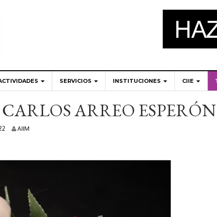
ACTIVIDADES
SERVICIOS
INSTITUCIONES
CIIE
 CARLOS ARREO ESPERÓN
5
22
AIIM
s
e
p
t
i
e
m
b
r
e