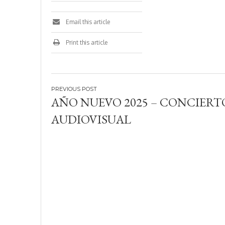
Email this article
Print this article
Navegación
AÑO NUEVO 2025 – CONCIERT
de
AUDIOVISUAL
entradas