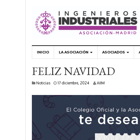
INICIO
LA ASOCIACIÓN
ASOCIADOS
FELIZ NAVIDAD
8
Noticias
17 diciembre, 2024
AIIM
e
n
e
r
o
,
2
0
2
5