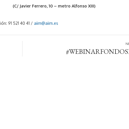
(C/ Javier Ferrero, 10 – metro Alfonso XIII)
ión: 91 521 40 41 /
aiim@aiim.es
#WEBINARFONDOS