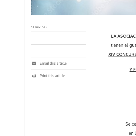
SHARING
LA ASOCIACIÓ
tienen el gu
XIV CONCUR
Email this article
Y 
Print this article
Se ce
en 