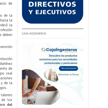
acio de
to de la
hacia la
ndicó la
rofesión
CAJA INGENIEROS
os deben
rvención
volución
Martínez
iento de
mpo real
caciones
 y de la
sgos.
 talento
s de los
ibro del