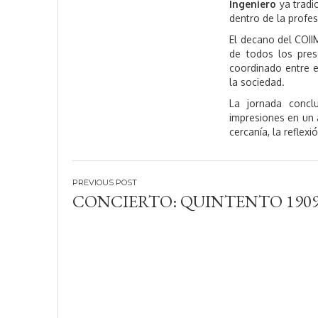
Ingeniero
ya tradic
dentro de la profes
El decano del COII
de todos los pre
coordinado entre el
la sociedad.
La jornada concl
impresiones en un 
cercanía, la reflex
Navegación
CONCIERTO: QUINTENTO 190
de
entradas