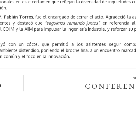
ionales en este certamen que reflejan la diversidad de inquietudes cu
ión.
M,
Fabián Torres
, fue el encargado de cerrar el acto. Agradeció la as
sentes y destacó que
“seguimos remando juntos”
, en referencia al
 COIIM y la AIIM para impulsar la ingeniería industrial y reforzar su 
uyó con un cóctel que permitió a los asistentes seguir compa
ambiente distendido, poniendo el broche final a un encuentro marcad
ión común y el foco en la innovación.
9
C O N F E R E N 