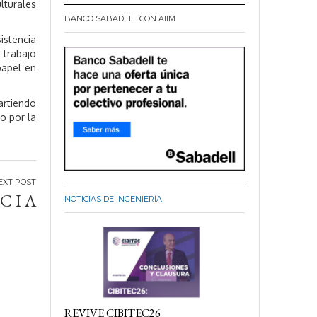
lturales
BANCO SABADELL CON AIIM
istencia
 trabajo
papel en
rtiendo
o por la
C I A
NOTICIAS DE INGENIERÍA
REVIVE CIBITEC26