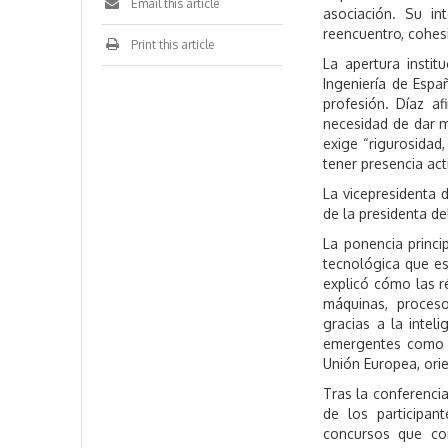
Email this article
asociación. Su i
reencuentro, cohes
Print this article
La apertura insti
Ingeniería de Espa
profesión. Díaz a
necesidad de dar ma
exige “rigurosidad
tener presencia ac
La vicepresidenta d
de la presidenta de
La ponencia princi
tecnológica que es
explicó cómo las ré
máquinas, proceso
gracias a la inteli
emergentes como
Unión Europea, orie
Tras la conferencia
de los participan
concursos que co