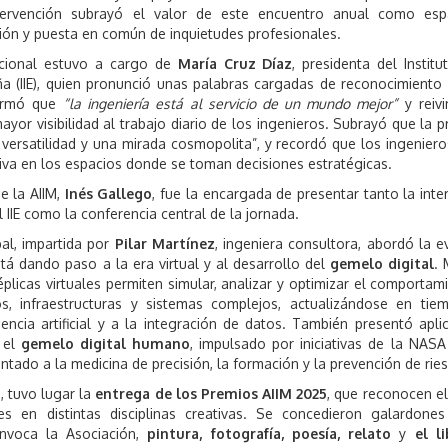
ntervención subrayó el valor de este encuentro anual como esp
ión y puesta en común de inquietudes profesionales.
tucional estuvo a cargo de
María Cruz Díaz
, presidenta del Institu
ña (IIE), quien pronunció unas palabras cargadas de reconocimiento 
firmó que
“la ingeniería está al servicio de un mundo mejor”
y reivi
yor visibilidad al trabajo diario de los ingenieros. Subrayó que la p
, versatilidad y una mirada cosmopolita”, y recordó que los ingenier
tiva en los espacios donde se toman decisiones estratégicas.
e la AIIM,
Inés Gallego
, fue la encargada de presentar tanto la inte
l IIE como la conferencia central de la jornada.
pal, impartida por
Pilar Martínez
, ingeniera consultora, abordó la e
tá dando paso a la era virtual y al desarrollo del
gemelo digital
. 
plicas virtuales permiten simular, analizar y optimizar el comportam
s, infraestructuras y sistemas complejos, actualizándose en tie
gencia artificial y a la integración de datos. También presentó apli
 el
gemelo digital humano
, impulsado por iniciativas de la NASA
ntado a la medicina de precisión, la formación y la prevención de rie
, tuvo lugar la
entrega de los Premios AIIM 2025
, que reconocen el
tes en distintas disciplinas creativas. Se concedieron galardone
nvoca la Asociación,
pintura, fotografía, poesía, relato
y
el l