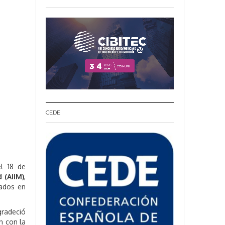
CEDE
el 18 de
 (AIIM)
,
iados en
gradeció
n con la