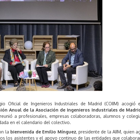
2
0
2
5
io Oficial de Ingenieros Industriales de Madrid (COIIM) acogió 
ión Anual de la Asociación de Ingenieros Industriales de Madrid
reunió a profesionales, empresas colaboradoras, alumnos y coleg
dada en el calendario del colectivo.
on la
bienvenida de Emilio Mínguez
, presidente de la AIIM, quien a
dos los asistentes y el apoyo continuo de las entidades que colabora