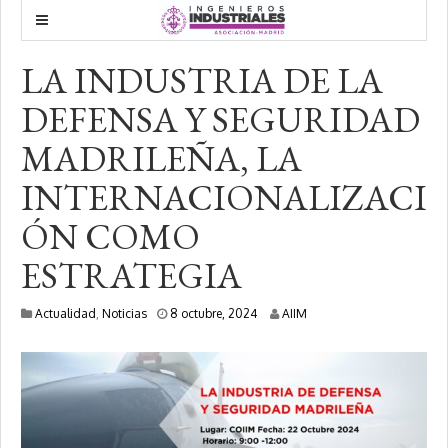
LA INDUSTRIA DE LA
DEFENSA Y SEGURIDAD
MADRILEÑA, LA
INTERNACIONALIZACI
ÓN COMO
ESTRATEGIA
8
Actualidad
,
Noticias
8 octubre, 2024
AIIM
o
c
t
u
b
r
e