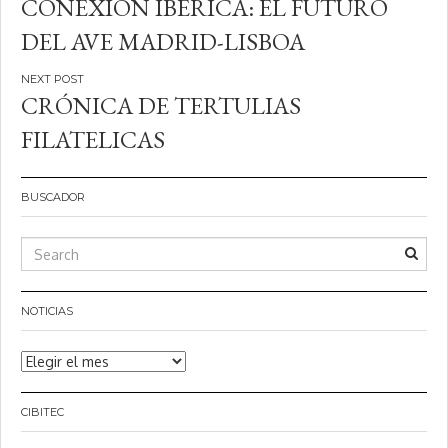
CONEXIÓN IBÉRICA: EL FUTURO
de
DEL AVE MADRID-LISBOA
entradas
CRÓNICA DE TERTULIAS
FILATELICAS
BUSCADOR
NOTICIAS
Noticias
CIBITEC