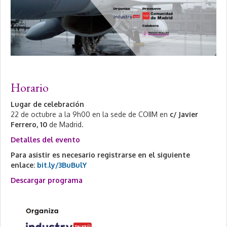
,
2
0
2
4
Horario
Lugar de celebración
22 de octubre a la 9h00 en la sede de COIIM en
c/ Javier
Ferrero, 10
de Madrid.
Detalles del evento
Para asistir es necesario registrarse en el siguiente
enlace:
bit.ly/3BuBulY
Descargar programa