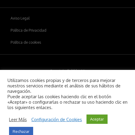
Aviso Legal
Política de Privacidad
Política de cookies
Copyright © 2026
Aiim
.
Utilizamos cookies propias y de terceros para mejorar
nuestros servicios mediante el análisis de sus hábitos de
navegación.
Puede aceptar las cookies haciendo clic en el botón
«Aceptar» o configurarlas o rechazar su uso haciendo clic en
los siguientes enlaces.
Leer Más
Configuración de Cookies
Aceptar
Rechazar