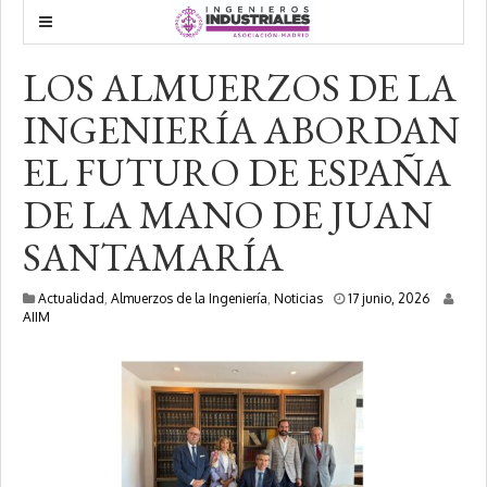
LOS ALMUERZOS DE LA
INGENIERÍA ABORDAN
EL FUTURO DE ESPAÑA
DE LA MANO DE JUAN
SANTAMARÍA
1
Actualidad
,
Almuerzos de la Ingeniería
,
Noticias
17 junio, 2026
7
AIIM
j
u
n
i
o
,
2
0
2