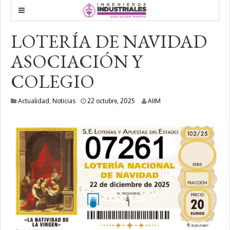
LOTERÍA DE NAVIDAD
ASOCIACIÓN Y
COLEGIO
2
Actualidad
,
Noticias
22 octubre, 2025
AIIM
2
o
c
t
u
b
r
e
,
2
0
2
5