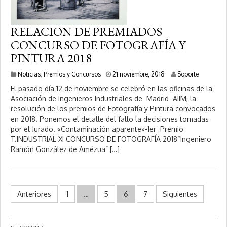
RELACION DE PREMIADOS
CONCURSO DE FOTOGRAFÍA Y
PINTURA 2018
1
Noticias
,
Premios y Concursos
21 noviembre, 2018
Soporte
0
El pasado día 12 de noviembre se celebró en las oficinas de la
f
Asociación de Ingenieros Industriales de Madrid AIIM, la
e
resolución de los premios de Fotografía y Pintura convocados
b
r
en 2018. Ponemos el detalle del fallo la decisiones tomadas
e
por el Jurado. «Contaminación aparente»-1er Premio
r
T.INDUSTRIAL XI CONCURSO DE FOTOGRAFÍA 2018“Ingeniero
o
Ramón González de Amézua” […]
,
2
0
2
0
Paginación
Anteriores
1
…
5
6
7
Siguientes
de
entradas