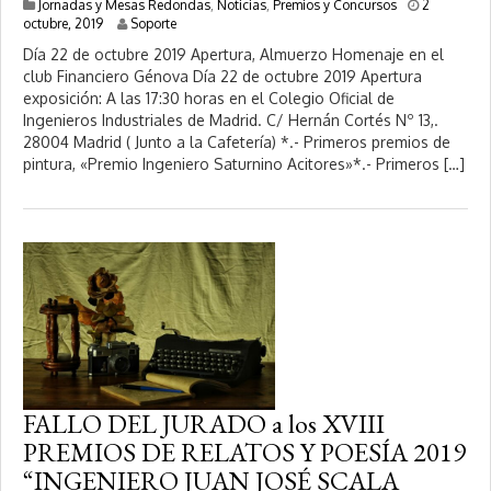
Jornadas y Mesas Redondas
,
Noticias
,
Premios y Concursos
2
1
octubre, 2019
Soporte
1
Día 22 de octubre 2019 Apertura, Almuerzo Homenaje en el
f
club Financiero Génova Día 22 de octubre 2019 Apertura
e
exposición: A las 17:30 horas en el Colegio Oficial de
b
r
Ingenieros Industriales de Madrid. C/ Hernán Cortés Nº 13,.
e
28004 Madrid ( Junto a la Cafetería) *.- Primeros premios de
r
pintura, «Premio Ingeniero Saturnino Acitores»*.- Primeros […]
o
,
2
0
2
0
FALLO DEL JURADO a los XVIII
PREMIOS DE RELATOS Y POESÍA 2019
“INGENIERO JUAN JOSÉ SCALA