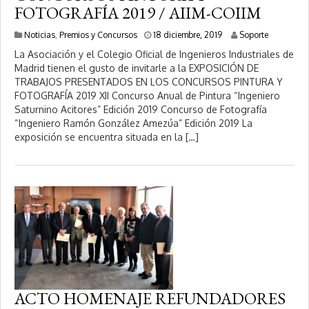
FOTOGRAFÍA 2019 / AIIM-COIIM
1
Noticias
,
Premios y Concursos
18 diciembre, 2019
Soporte
1
La Asociación y el Colegio Oficial de Ingenieros Industriales de
f
Madrid tienen el gusto de invitarle a la EXPOSICIÓN DE
e
TRABAJOS PRESENTADOS EN LOS CONCURSOS PINTURA Y
b
r
FOTOGRAFÍA 2019 XII Concurso Anual de Pintura “Ingeniero
e
Saturnino Acitores” Edición 2019 Concurso de Fotografía
r
“Ingeniero Ramón González Amezúa” Edición 2019 La
o
exposición se encuentra situada en la […]
,
2
0
2
0
ACTO HOMENAJE REFUNDADORES