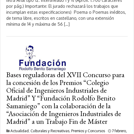
letra Arial tipo 12. Interlineado 1 y ½ (Apróx. 1.700 caracteres
r
por pág.) Importante: El jurado rechazará los trabajos que
e
incumplan estas especificaciones) Poema o Poemas inéditos,
r
de tema libre, escritos en castellano, con una extensión
o
mínima de 14 y máxima de 56 […]
,
2
0
2
0
Bases reguladoras del XVII Concurso para
la concesión de los Premios “Colegio
Oficial de Ingenieros Industriales de
Madrid” Y “Fundación Rodolfo Benito
Samaniego” con la colaboración de la
“Asociación de Ingenieros Industriales de
Madrid” a un Trabajo Fin de Máster
Actualidad
,
Culturales y Recreativas
,
Premios y Concursos
7 febrero,