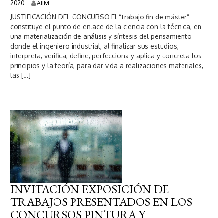
1
2020
AIIM
8
JUSTIFICACIÓN DEL CONCURSO El “trabajo fin de máster”
f
constituye el punto de enlace de la ciencia con la técnica, en
e
una materialización de análisis y síntesis del pensamiento
b
r
donde el ingeniero industrial, al finalizar sus estudios,
e
interpreta, verifica, define, perfecciona y aplica y concreta los
r
principios y la teoría, para dar vida a realizaciones materiales,
o
las […]
,
2
0
2
0
INVITACIÓN EXPOSICIÓN DE
TRABAJOS PRESENTADOS EN LOS
CONCURSOS PINTURA Y