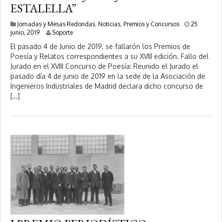
ESTALELLA”
Jornadas y Mesas Redondas
,
Noticias
,
Premios y Concursos
25
1
junio, 2019
Soporte
0
El pasado 4 de Junio de 2019, se fallarón los Premios de
f
Poesía y Relatos correspondientes a su XVIII edición. Fallo del
e
Jurado en el XVIII Concurso de Poesía: Reunido el Jurado el
b
r
pasado día 4 de junio de 2019 en la sede de la Asociación de
e
Ingenieros Industriales de Madrid declara dicho concurso de
r
[…]
o
,
2
0
2
0