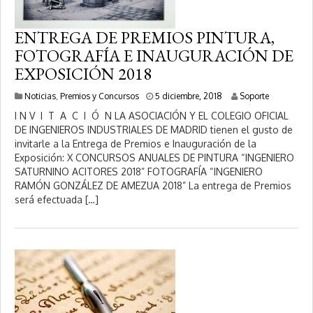
ENTREGA DE PREMIOS PINTURA,
FOTOGRAFÍA E INAUGURACIÓN DE
EXPOSICIÓN 2018
9
Noticias
,
Premios y Concursos
5 diciembre, 2018
Soporte
e
I N V I T A C I Ó N LA ASOCIACIÓN Y EL COLEGIO OFICIAL
n
DE INGENIEROS INDUSTRIALES DE MADRID tienen el gusto de
e
invitarle a la Entrega de Premios e Inauguración de la
r
o
Exposición: X CONCURSOS ANUALES DE PINTURA “INGENIERO
,
SATURNINO ACITORES 2018” FOTOGRAFÍA “INGENIERO
2
RAMÓN GONZÁLEZ DE AMEZUA 2018” La entrega de Premios
0
será efectuada […]
2
0