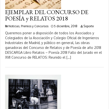
EJEMPLAR DEL CONCURSO DE
POESÍA y RELATOS 2018
9
Noticias
,
Premios y Concursos
5 diciembre, 2018
Soporte
e
Queremos poner a disposición de todos los Asociados y
n
Colegiados de la Asociación y Colegio Oficial de Ingenieros
e
Industriales de Madrid, y público en general, las obras
r
o
ganadoras del Concurso de Relatos y de Poesía de año 2018
,
DESCARGA Libro Relatos – Poesía 2018 Fallo del Jurado en el
2
XVII Concurso de RELATOS: Reunido el […]
0
2
0