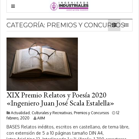
CATEGORÍA:
PREMIOS Y CONCURSOS
XIX Premio Relatos y Poesía 2020
«Ingeniero Juan José Scala Estalella»
Actualidad
,
Culturales y Recreativas
,
Premios y Concursos
12
2
febrero, 2020
AIIM
0
BASES Relatos inéditos, escritos en castellano, de tema libre,
f
con extensión de 5 a 10 páginas tamaño DIN A4,
e
b