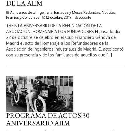
DE LA AIIM
Almuerzos de la Ingeniería
,
Jornadas y Mesas Redondas
,
Noticias
,
1
Premios y Concursos
12 octubre, 2019
Soporte
0
TREINTA ANIVERSARIO DE LA REFUNDACIÓN DE LA
f
ASOCIACIÓN. HOMENAJE A LOS FUNDADORES El pasado día
e
22 de octubre se celebro en el Club Financiero Génova de
b
r
Madrid el acto de Homenaje a los Refundadores de la
e
Asociación de Ingenieros Industriales de Madrid. El acto contó
r
con su presencia y de los familiares de aquellos que […]
o
,
2
0
2
0
PROGRAMA DE ACTOS 30
ANIVERSARIO AIIM