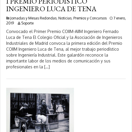
I PREMIO PERIODÍSTICO
INGENIERO LUCA DE TENA
Jornadas y Mesas Redondas
,
Noticias
,
Premios y Concursos
7 enero,
9
2019
Soporte
e
Convocado el Primer Premio COIIM-AIIM Ingeniero Fernado
n
Luca de Tena El Colegio Oficial y la Asociación de Ingenieros
e
Industriales de Madrid convoca la primera edición del Premio
r
o
COIIM Ingeniero Luca de Tena, al mejor trabajo periodístico
,
sobre Ingeniería Industrial. Este galardón reconoce la
2
importante labor de los medios de comunicación y sus
0
profesionales en la […]
2
0