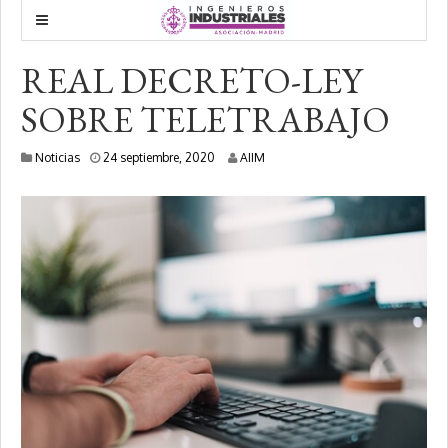
REAL DECRETO-LEY
SOBRE TELETRABAJO
2
Noticias
24 septiembre, 2020
AIIM
4
s
e
p
t
i
e
m
b
r
e
,
2
0
2
0