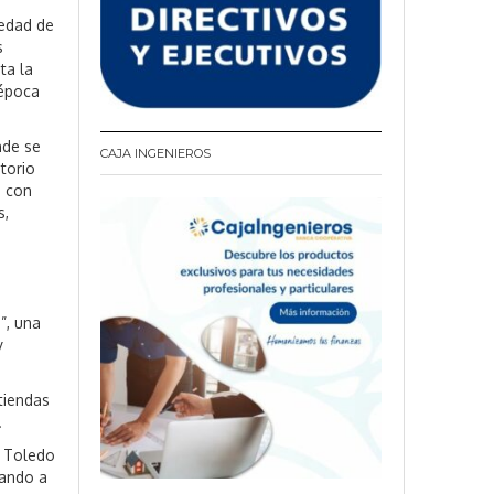
iedad de
s
ta la
 época
nde se
CAJA INGENIEROS
itorio
e con
s,
”, una
y
tiendas
.
e Toledo
sando a