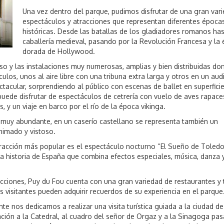
Una vez dentro del parque, pudimos disfrutar de una gran var
espectáculos y atracciones que representan diferentes época
históricas. Desde las batallas de los gladiadores romanos has
caballería medieval, pasando por la Revolución Francesa y la
dorada de Hollywood.
so y las instalaciones muy numerosas, amplias y bien distribuidas do
ulos, unos al aire libre con una tribuna extra larga y otros en un aud
tacular, sorprendiendo al público con escenas de ballet en superfici
uede disfrutar de espectáculos de cetrería con vuelo de aves rapace
s, y un viaje en barco por el río de la época vikinga.
 muy abundante, en un caserío castellano se representa también un
nimado y vistoso.
atracción más popular es el espectáculo nocturno “El Sueño de Toledo
la historia de España que combina efectos especiales, música, danza 
cciones, Puy du Fou cuenta con una gran variedad de restaurantes y 
 visitantes pueden adquirir recuerdos de su experiencia en el parque
te nos dedicamos a realizar una visita turística guiada a la ciudad d
ación a la Catedral, al cuadro del señor de Orgaz y a la Sinagoga pa