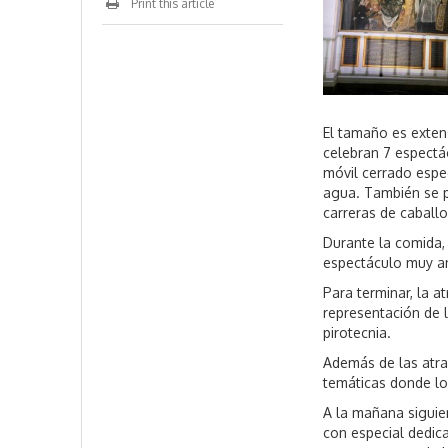
Print this article
El tamaño es exten
celebran 7 espectác
móvil cerrado espec
agua. También se p
carreras de caballo
Durante la comida,
espectáculo muy a
Para terminar, la 
representación de 
pirotecnia.
Además de las atra
temáticas donde los
A la mañana siguien
con especial dedic