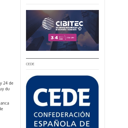
CEDE
 y 24 de
Puy du
manca
de