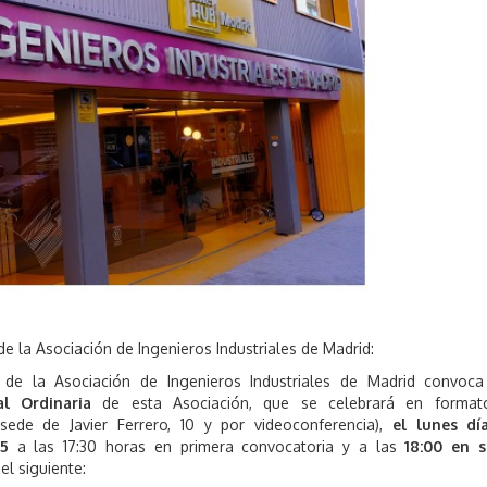
e
,
2
0
2
5
de la Asociación de Ingenieros Industriales de Madrid:
a de la Asociación de Ingenieros Industriales de Madrid convoc
l Ordinaria
de esta Asociación, que se celebrará en format
 sede de Javier Ferrero, 10 y por videoconferencia),
el lunes dí
25
a las 17:30 horas en primera convocatoria y a las
18:00 en 
 el siguiente: