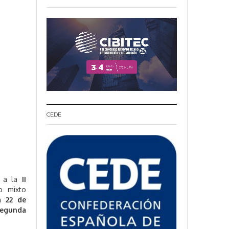
CEDE
a a la
II
o mixto
a 22 de
segunda