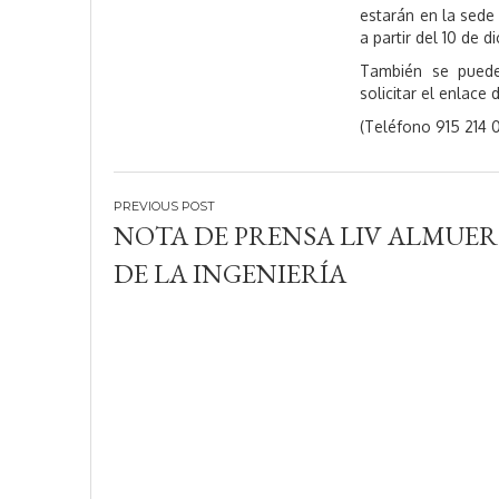
estarán en la sede 
a partir del 10 de d
También se pueden
solicitar el enlace
(Teléfono 915 214 0
Navegación
NOTA DE PRENSA LIV ALMUE
de
DE LA INGENIERÍA
entradas