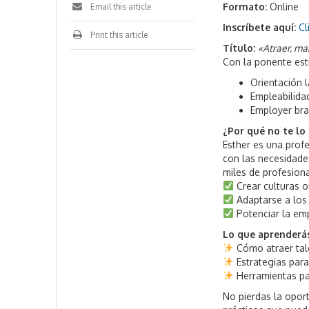
Formato:
Online
Email this article
Inscríbete aquí:
Cl
Print this article
Título:
«Atraer, ma
Con la ponente est
Orientación 
Empleabilida
Employer bran
¿Por qué no te lo
Esther es una prof
con las necesidad
miles de profesiona
Crear culturas o
Adaptarse a los
Potenciar la emp
Lo que aprenderás
Cómo atraer tale
Estrategias par
Herramientas par
No pierdas la opor