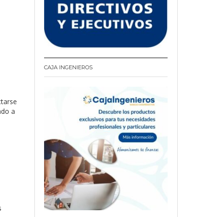
CAJA INGENIEROS
ctarse
ado a
s