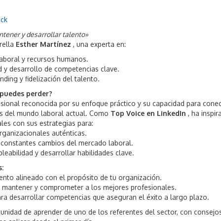
ick
ntener y desarrollar talento»
rella
Esther Martínez
, una experta en:
laboral y recursos humanos.
d y desarrollo de competencias clave.
ding y fidelización del talento.
 puedes perder?
esional reconocida por su enfoque práctico y su capacidad para cone
es del mundo laboral actual. Como
Top Voice en LinkedIn
, ha inspir
les con sus estrategias para:
rganizacionales auténticas.
 constantes cambios del mercado laboral.
leabilidad y desarrollar habilidades clave.
:
nto alineado con el propósito de tu organización.
a mantener y comprometer a los mejores profesionales.
a desarrollar competencias que aseguran el éxito a largo plazo.
tunidad de aprender de uno de los referentes del sector, con consejo