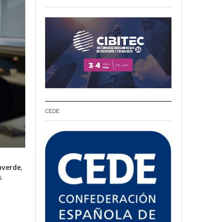
CEDE
laverde
,
s