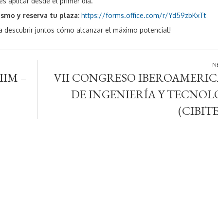
s aplicar desde el primer día.
smo y reserva tu plaza:
https://forms.office.com/r/Yd59zbKxTt
 descubrir juntos cómo alcanzar el máximo potencial!
IM –
VII CONGRESO IBEROAMERI
DE INGENIERÍA Y TECNOL
(CIBIT