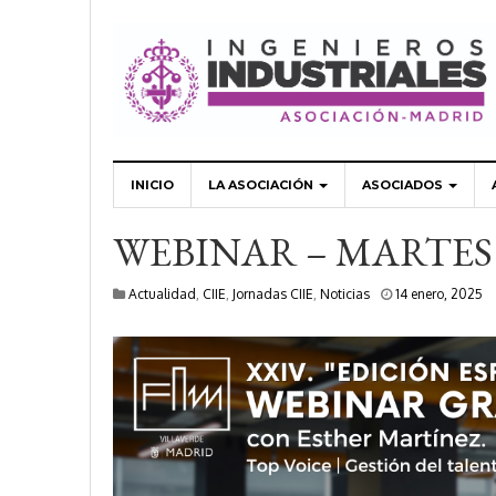
INICIO
LA ASOCIACIÓN
ASOCIADOS
WEBINAR – MARTES 
1
Actualidad
,
CIIE
,
Jornadas CIIE
,
Noticias
14 enero, 2025
4
e
n
e
r
o
,
2
0
2