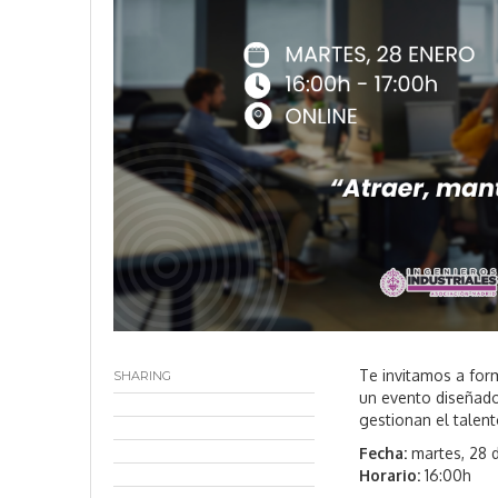
5
Te invitamos a for
SHARING
un evento diseñado
gestionan el talent
️Fecha:
martes, 28 
Horario:
16:00h