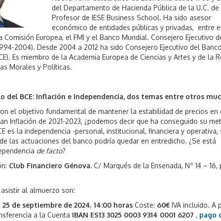
del Departamento de Hacienda Pública de la U.C. de
Profesor de IESE Business School. Ha sido asesor
económico de entidades públicas y privadas, entre el
a Comisión Europea, el FMI y el Banco Mundial. Consejero Ejecutivo d
994-2004). Desde 2004 a 2012 ha sido Consejero Ejecutivo del Banc
CE). Es miembro de la Academia Europea de Ciencias y Artes y de la R
as Morales y Políticas.
lo del BCE: Inflación e Independencia, dos temas entre otros mu
on el objetivo fundamental de mantener la estabilidad de precios en 
Gran Inflación de 2021-2023, ¿podemos decir que ha conseguido su me
E es la independencia -personal, institucional, financiera y operativa, 
d de las actuaciones del banco podría quedar en entredicho. ¿Se está
dependencia
de facto
?
ón:
Club Financiero Génova.
C/ Marqués de la Ensenada, Nº 14 – 16, 
 asistir al almuerzo son:
:
25 de septiembre de 2024
,
14:00 horas
Coste:
60€
IVA incluido. A
nsferencia a la Cuenta
IBAN ES13 3025 0003 9314 0001 6207
,
pago 