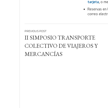
tarjeta
,
o met
Reservas en l
correo elect
Navegación
II SIMPOSIO TRANSPORTE
de
COLECTIVO DE VIAJEROS Y
entradas
MERCANCÍAS