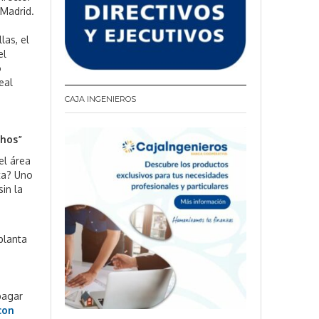
 Madrid.
las, el
el
o
eal
CAJA INGENIEROS
chos”
el área
ta? Uno
sin la
planta
 pagar
con