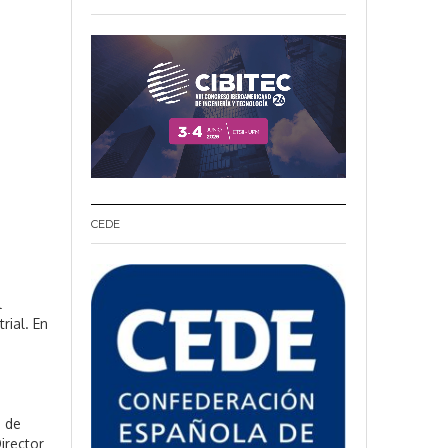
CEDE
l
rial. En
a de
irector