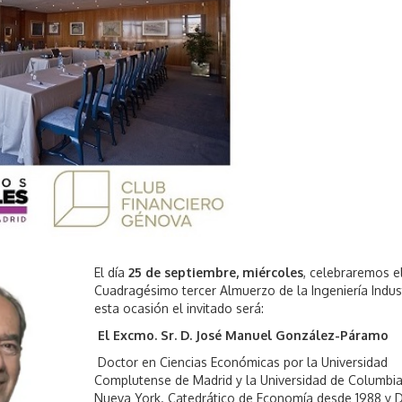
r
e
,
2
0
2
4
El día
25 de septiembre, miércoles
, celebraremos e
Cuadragésimo tercer Almuerzo de la Ingeniería Indust
esta ocasión el invitado será:
El Excmo. Sr. D. José Manuel González-Páramo
Doctor en Ciencias Económicas por la Universidad
Complutense de Madrid y la Universidad de Columbi
Nueva York. Catedrático de Economía desde 1988 y D