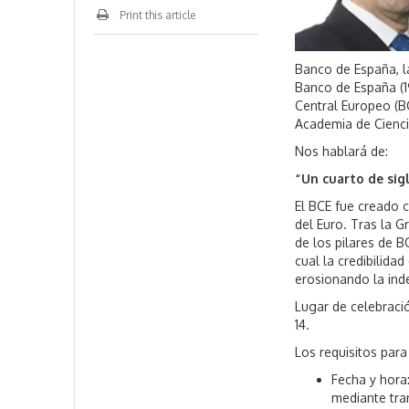
Print this article
Banco de España, l
Banco de España (1
Central Europeo (B
Academia de Cienci
Nos hablará de:
“Un cuarto de sig
El BCE fue creado c
del Euro. Tras la 
de los pilares de BC
cual la credibilida
erosionando la in
Lugar de celebraci
14.
Los requisitos para
Fecha y hora
mediante tra