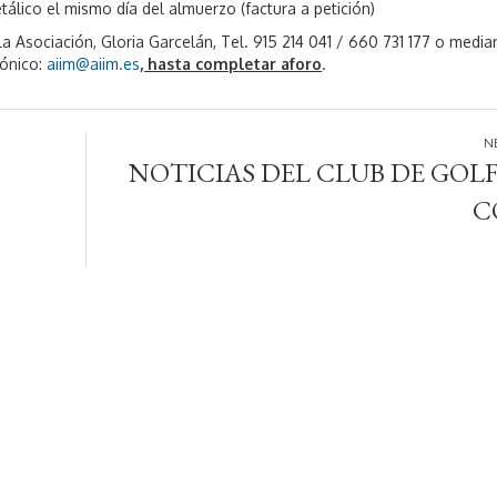
álico el mismo día del almuerzo (factura a petición)
a Asociación, Gloria Garcelán, Tel. 915 214 041 / 660 731 177 o media
rónico:
aiim@aiim.es
, hasta completar aforo
.
NOTICIAS DEL CLUB DE GOLF
C