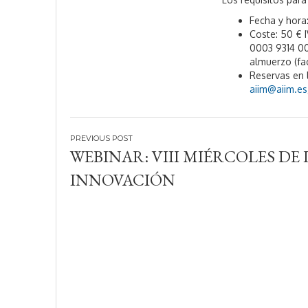
Fecha y hora:
Coste: 50 € 
0003 9314 0
almuerzo (fac
Reservas en l
aiim@aiim.es
Navegación
WEBINAR: VIII MIÉRCOLES DE 
de
INNOVACIÓN
entradas