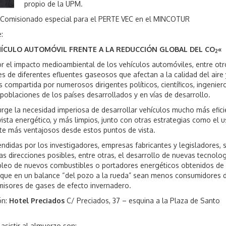
propio de la UPM.
s Comisionado especial para el PERTE VEC en el MINCOTUR
:
HÍCULO AUTOMÓVIL FRENTE A LA REDUCCIÓN GLOBAL DEL CO
«
2
r el impacto medioambiental de los vehículos automóviles, entre otr
 de diferentes efluentes gaseosos que afectan a la calidad del aire 
s compartida por numerosos dirigentes políticos, científicos, ingenier
poblaciones de los países desarrollados y en vías de desarrollo.
urge la necesidad imperiosa de desarrollar vehículos mucho más efici
ista energético, y más limpios, junto con otras estrategias como el 
e más ventajosos desde estos puntos de vista.
ndidas por los investigadores, empresas fabricantes y legisladores, 
as direcciones posibles, entre otras, el desarrollo de nuevas tecnolo
pleo de nuevos combustibles o portadores energéticos obtenidos de
, que en un balance “del pozo a la rueda” sean menos consumidores 
isores de gases de efecto invernadero.
ón:
Hotel Preciados
C/ Preciados, 37 – esquina a la Plaza de Santo
 asistir al almuerzo son: