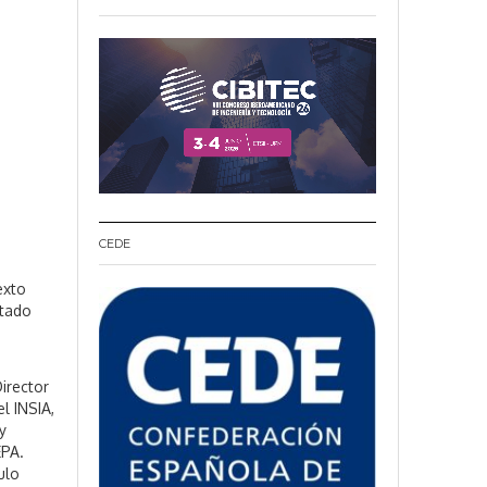
CEDE
exto
itado
Director
l INSIA,
y
EPA.
ulo