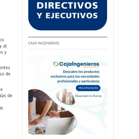
os
CAJA INGENIEROS
y al
os y
entes
uso de
se
gías de
de