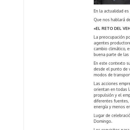
En la actualidad e
Que nos hablará de
«
EL RETO DEL VE
La preocupación po
agentes productores
cambio climático, e
buena parte de las 
En este contexto s
desde el punto de v
modos de transport
Las acciones empre
orientan en todas l
propulsión y el em
diferentes fuentes
energía y menos em
Lugar de celebraci
Domingo.
Los requisitos para