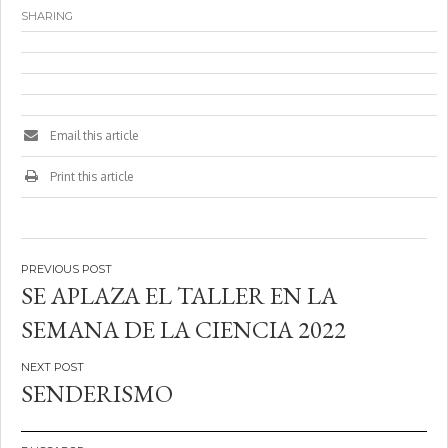
SHARING
Email this article
Print this article
Navegación
SE APLAZA EL TALLER EN LA
de
SEMANA DE LA CIENCIA 2022
entradas
SENDERISMO