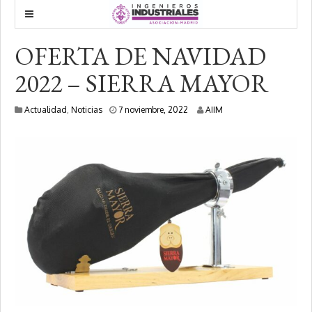
OFERTA DE NAVIDAD
2022 – SIERRA MAYOR
8
Actualidad
,
Noticias
7 noviembre, 2022
AIIM
j
u
n
i
o
,
2
0
2
3